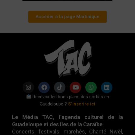
Accéder à la page Martinique
I
F
T
Y
W
L
n
a
i
o
h
i
Recevoir les bons plans des sorties en
s
c
k
u
a
n
Guadeloupe ?
S’inscrire ici
t
e
t
t
t
k
a
b
o
u
s
e
Le Média TAC, l’agenda culturel de la
g
o
k
b
a
d
r
o
e
p
i
Guadeloupe et des îles de la Caraïbe
a
k
p
n
Concerts, festivals, marchés, Chanté Nwèl,
m