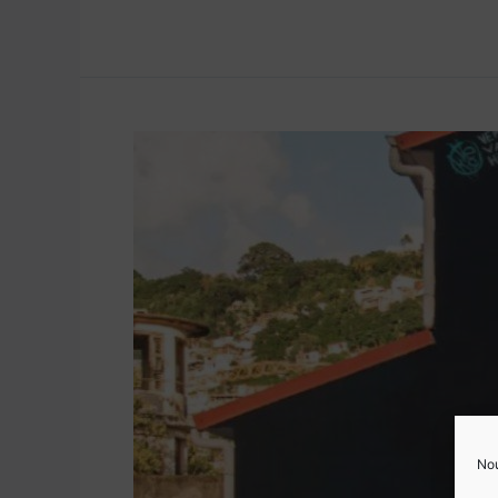
Milmurs
–
Street
Art
Tour
Nou