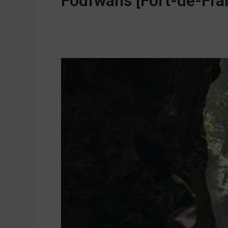
Fodfwans [Fort-de-Fra
Cascade
Couloir
d’Absalon